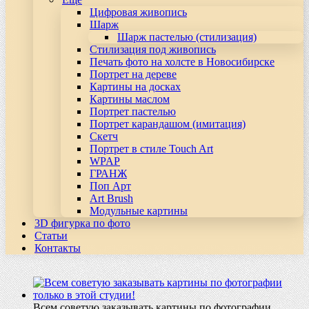
Цифровая живопись
Шарж
Шарж пастелью (стилизация)
Стилизация под живопись
Печать фото на холсте в Новосибирске
Портрет на дереве
Картины на досках
Картины маслом
Портрет пастелью
Портрет карандашом (имитация)
Скетч
Портрет в стиле Touch Art
WPAP
ГРАНЖ
Поп Арт
Art Brush
Модульные картины
3D фигурка по фото
Статьи
Контакты
Всем советую заказывать картины по фотографии