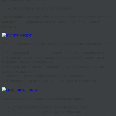
Доработка и финальная поставка
После ваших замечаний вносим правки и передаём готовый
маскот
— в цифровом виде и/или в виде физического
объекта.
Что вы получаете, когда заказываете
создание маскота
у нас?
✅ Уникальный персонаж, созданный с нуля под ваш бренд
✅ Полный пакет исходников: 3D-модель, 2D-иллюстрации,
гайдлайн по использованию
✅ Возможность масштабирования: от игрушки до костюма
для промоакций
✅ Быстрые сроки и гибкая ценовая политика
✅ Поддержка на всех этапах — от идеи до реализации
Где можно использовать
маскота компаний
?
В социальных сетях и рекламных роликах
На упаковке и фирменных материалах