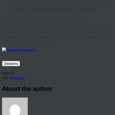
Как часть мерчандайзинга (фигурки, брелоки, футболки)
На выставках, фестивалях, корпоративах
В качестве анимированного героя для контента
Хотите
заказать маскота
для своего бренда?
Не откладывайте узнаваемость на потом! В арт-студии
«Гранж»
вы можете
заказать маскот бренда на заказ
любой
сложности — от минималистичного символа до яркого,
харизматичного персонажа.
Заказать
Share This
Окт
13
112
0
Статьи
About the author