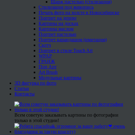
Шарж пастелью (стилизация)
Стилизация под живопись
Печать фото на холсте в Новосибирске
Портрет на дереве
Картины на досках
Картины маслом
Портрет пастелью
Портрет карандашом (имитация)
Скетч
Портрет в стиле Touch Art
WPAP
ГРАНЖ
Поп Арт
Art Brush
Модульные картины
3D фигурка по фото
Статьи
Контакты
Всем советую заказывать картины по фотографии
только в этой студии!