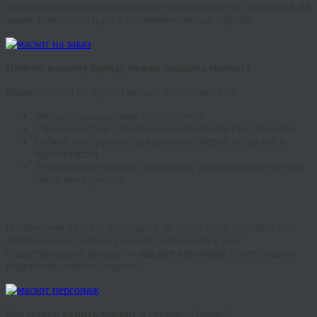
специализируемся на разработке и изготовлении
маскотов на
заказ
, превращая идеи в осязаемые, живые образы.
Почему вашему бренду нужно заказать маскот?
Маскот — это не просто милый персонаж. Это:
Эмоциональная связь с аудиторией
Узнаваемость в crowded-маркетинговом пространстве
Гибкий инструмент для рекламы, мерча, соцсетей и
мероприятий
Уникальный элемент айдентики, который выделяет вас
среди конкурентов
Независимо от того, запускаете ли вы стартап, продвигаете
фестиваль или хотите усилить лояльность к уже
существующему бренду —
маскот персонаж
станет вашим
надежным «амбассадором».
Как можно
купить маскот
в студии «Гранж»?