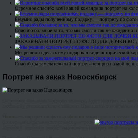
Огромное спасибо всей вашей команде за портрет на холс
Безумно рады полученному подарку — портрету по фото,
Спасибо большое за то, что мы смогли так не ожиданно
ЗАКАЗЫВАЛИ ПОРТРЕТ ПО ФОТО ДЛЯ ДОЧКИ КО ДН
Мы решили сделать ему подарок в виде исторической кар
Спасибо за замечательный портрет-сюрприз на мой день 
Портрет на заказ Новосибирск
Отличным подарком близкому человеку будет
портрет на зака
любимому руководителю к юбилею. Правильно подобранная баг
Написать портрет по фотографии на заказ
удобно потому, чт
фотографий, сделанных с разных ракурсов.
Хороший художник сможет
нарисовать портрет по фотографи