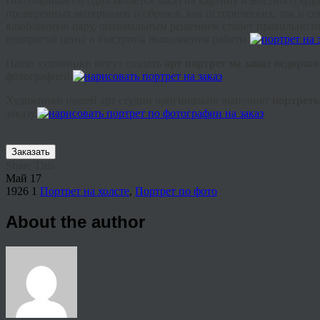
Популярным сегодня является заказ на картину известного ху
проверенных материалов и образов, как исторических, так и с
влюблённую пару, оптимальным решением станет правильно под
недорогой цены и быстроты выполнения работы.
Наши художники могут создать
арт портрет на заказ недорог
фотографией.
Художники нашей арт студии оригинально выполнят
портреты
заказу.
Заказать
Share This
Май
17
1926
1
Портрет на холсте
,
Портрет по фото
About the author