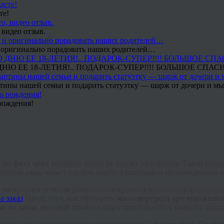
те!
 видео отзыв.
 и оригинально порадовать наших родителей…
Ю ЕЕ 18-ЛЕТИЯ!.. ПОДАРОК-СУПЕР!!!! БОЛЬШОЕ СПАС
тины нашей семьи и подарить статуэтку — шарж от дочери и мы 
рождения!
з по фото цена
которого точно не ударит по карману. Такой под
етная рама, может сделать портрет настоящим произведением и
о не нужно в течение длительного времени позировать художник
После того, как оформлен
заказ портрета арт художни
и на заказ
, который приятно будет преподнести в качестве пода