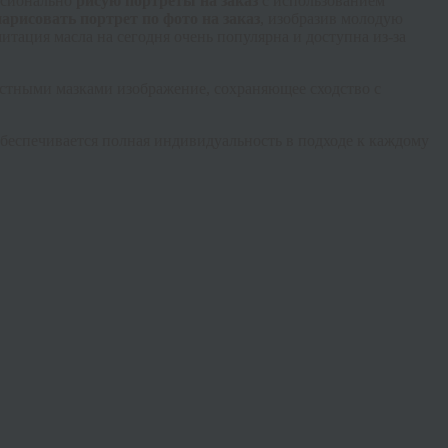
ессионально
рисую портреты на заказ
с использованием
нарисовать портрет по фото на заказ
, изобразив молодую
ация масла на сегодня очень популярна и доступна из-за
астными мазками изображение, сохраняющее сходство с
обеспечивается полная индивидуальность в подходе к каждому