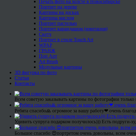
Печать фото на холсте в Новосибирске
Портрет на дереве
Картины на досках
Картины маслом
Портрет пастелью
Портрет карандашом (имитация)
Скетч
Портрет в стиле Touch Art
WPAP
ГРАНЖ
Поп Арт
Art Brush
Модульные картины
3D фигурка по фото
Статьи
Контакты
Всем советую заказывать картины по фотографии только 
Ребята спасибо🙏 огромное за вашу работу❤ очень благод
Удивить супруга подарком получилось))) Есть подруги-х
Большое спасибо 😍портретом очень довольны, всем очен