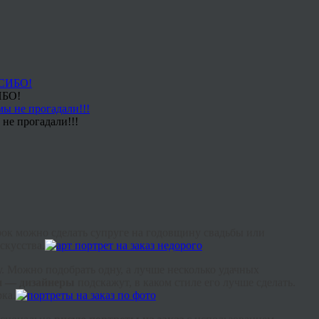
ИБО!
не прогадали!!!
арок можно сделать супруге на годовщину свадьбы или
скусства.
у. Можно подобрать одну, а лучше несколько удачных
ки — дизайнеры
подскажут, в каком стиле его лучше сделать.
рка.