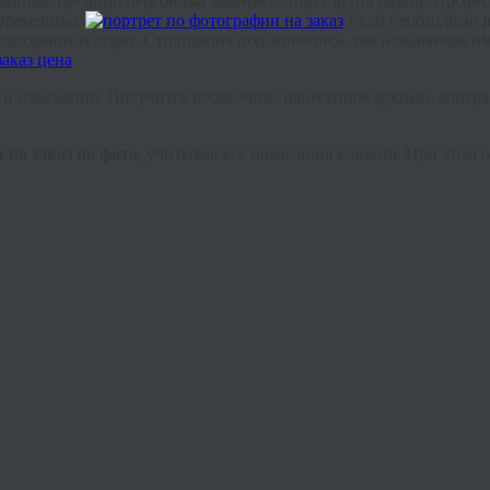
дожника, где лицо персонажа заменяет лицо с фотографии. Проф
овременных.
Если необходимо
обранный образ. Стилизация под живопись, так называемая имит
о
и
изысканно. Получится необычное, нанесённое яркими, контр
 на заказ по фото
, учитывая все пожелания клиента. При этом 