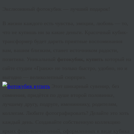
Экслюзивный фотокубик — лучший подарок!
В жизни каждого есть чувства, эмоции, любовь — то,
что не купишь ни за какие деньги. Красочный кубик-
трансформер будет дарить приятные воспоминания
вам, вашим близким, станет источником радости,
позитива. Уникальный
фотокубик, купить
который на
сайте студии «Гранж» не только быстро, удобно, но и
выгодно — великолепный сюрприз.
Этот шикарный сувенир, без
сомнения, придётся по душе второй половинке,
лучшему другу, подруге, имениннику, родителям,
коллегам. Любите фотографировать? Делайте это хоть
каждый день. Создавайте собственную коллекцию
ярких фото-впечатлений, оформленных в виде кубика