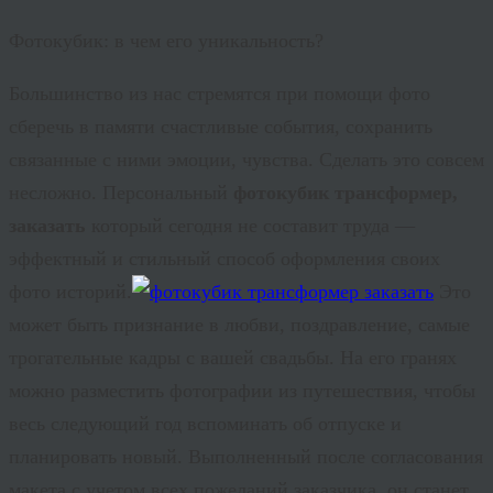
Фотокубик: в чем его уникальность?
Большинство из нас стремятся при помощи фото
сберечь в памяти счастливые события, сохранить
связанные с ними эмоции, чувства. Сделать это совсем
несложно. Персональный
фотокубик трансформер,
заказать
который сегодня не составит труда —
эффектный и стильный способ оформления своих
фото историй.
Это
может быть признание в любви, поздравление, самые
трогательные кадры с вашей свадьбы. На его гранях
можно разместить фотографии из путешествия, чтобы
весь следующий год вспоминать об отпуске и
планировать новый. Выполненный после согласования
макета с учетом всех пожеланий заказчика, он станет