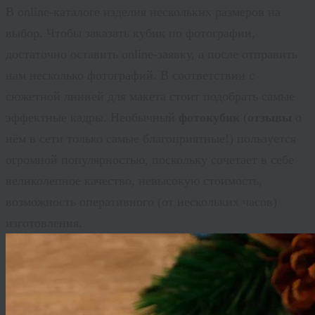
В online-каталоге изделия нескольких размеров на
выбор. Чтобы заказать кубик по фотографии,
достаточно оставить online-заявку, а после отправить
нам несколько фотографий. В соответствии с
сюжетной линией для макета стоит подобрать самые
эффектные кадры. Необычный
фотокубик
(
отзывы
о
нём в сети только самые благоприятные!) пользуется
огромной популярностью, поскольку сочетает в себе
великолепное качество, невысокую стоимость,
возможность оперативного (от нескольких часов)
изготовления.