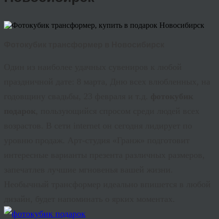
Фотокубик трансформер в Новосибирск
Один из наиболее удачных сувениров к любой
праздничной дате: 8 марта, Дню всех влюбленных, на
годовщину свадьбы, 23 февраля и т.д.
фотокубик
подарок
, пользующийся спросом среди людей всех
возрастов. В сети internet он сегодня лидирует по
уровню продаж. Арт-студия «Гранж» подготовит
интересные варианты презента различных размеров,
запечатлев лучшие мгновенья вашей жизни.
Необычный трансформер идеально впишется в любой
дизайн, будет напоминать о ярких моментах.