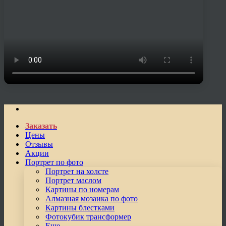
Заказать
Цены
Отзывы
Акции
Портрет по фото
Портрет на холсте
Портрет маслом
Картины по номерам
Алмазная мозаика по фото
Картины блестками
Фотокубик трансформер
Еще