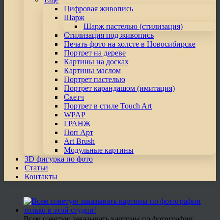
Цифровая живопись
Шарж
Шарж пастелью (стилизация)
Стилизация под живопись
Печать фото на холсте в Новосибирске
Портрет на дереве
Картины на досках
Картины маслом
Портрет пастелью
Портрет карандашом (имитация)
Скетч
Портрет в стиле Touch Art
WPAP
ГРАНЖ
Поп Арт
Art Brush
Модульные картины
3D фигурка по фото
Статьи
Контакты
Всем советую заказывать картины по фотографии