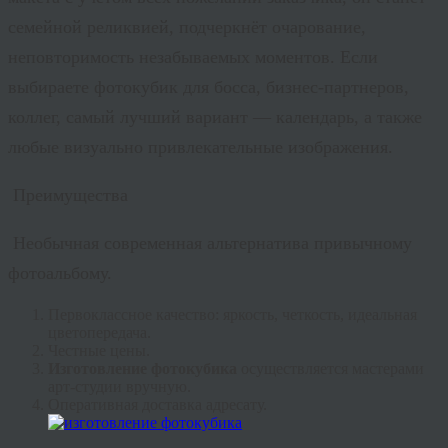
семейной реликвией, подчеркнёт очарование,
неповторимость незабываемых моментов. Если
выбираете фотокубик для босса, бизнес-партнеров,
коллег, самый лучший вариант — календарь, а также
любые визуально привлекательные изображения.
Преимущества
Необычная современная альтернатива привычному
фотоальбому.
Первоклассное качество: яркость, четкость, идеальная
цветопередача.
Честные цены.
Изготовление фотокубика
осуществляется мастерами
арт-студии вручную.
Оперативная доставка адресату.