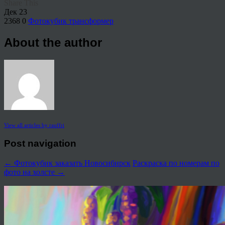
Share This
Дек
23
2368
0
Фотокубик трансформер
About the author
View all articles by rauffri
Post navigation
←
Фотокубик заказать Новосибирск
Раскраска по номерам по
фото на холсте
→