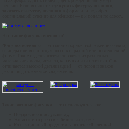
на 23 февраля, День Победы, день рождения или уход на
пенсию. Если вы ищете, где
купить фигурку военного
,
заказать статуэтку военного в форме
или подобрать
оригинальный сувенир для офицера — вы попали по адресу.
Что такое фигурка военного?
Фигурка военного
— это миниатюрное изображение солдата,
офицера или военнослужащего в парадной или повседневной
форме. Такие изделия изготавливаются из различных
материалов: смолы, металла, керамики или пластика. Они
отличаются высокой детализацией — от погон и знаков
различия до элементов снаряжения.
Такие
военные фигурки
часто используются как:
Подарок военнослужащему,
Элемент интерьера в кабинете или доме,
Коллекционный предмет для ценителей военной