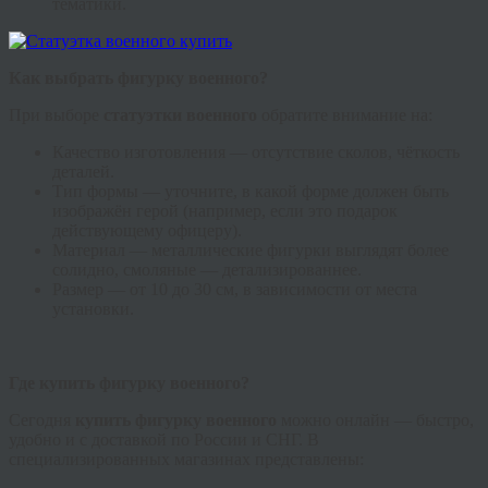
тематики.
Как выбрать фигурку военного?
При выборе
статуэтки военного
обратите внимание на:
Качество изготовления — отсутствие сколов, чёткость
деталей.
Тип формы — уточните, в какой форме должен быть
изображён герой (например, если это подарок
действующему офицеру).
Материал — металлические фигурки выглядят более
солидно, смоляные — детализированнее.
Размер — от 10 до 30 см, в зависимости от места
установки.
Где купить фигурку военного?
Сегодня
купить фигурку военного
можно онлайн — быстро,
удобно и с доставкой по России и СНГ. В
специализированных магазинах представлены: