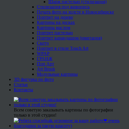
Шарж пастелью (стилизация)
Стилизация под живопись
Печать фото на холсте в Новосибирске
Портрет на дереве
Картины на досках
Картины маслом
Портрет пастелью
Портрет карандашом (имитация)
Скетч
Портрет в стиле Touch Art
WPAP
ГРАНЖ
Поп Арт
Art Brush
Модульные картины
3D фигурка по фото
Статьи
Контакты
Всем советую заказывать картины по фотографии
только в этой студии!