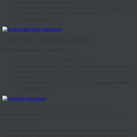
Реалистичные миниатюры,
Персонализированные варианты (с именной табличкой),
Официальные сувениры Минобороны,
Коллекционные серии.
Почему стоит купить фигурку военного?
Фигурка военного в форме
— это:
Символ уважения к службе и подвигу,
Памятный подарок, который будет храниться годами,
Уникальный элемент, подчёркивающий патриотические
ценности,
Отличное решение для тех, кто ищет
подарок военному
без банальностей.
Такой сувенир подойдёт не только действующим
военнослужащим, но и ветеранам, кадетам, выпускникам
военных училищ.
Если вы хотите
заказать статуэтку военного
— это не просто
покупка, а жест уважения и признания.
Фигурка военного