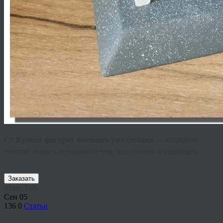
👉
Купите фигурку военного уже сегодня
— подарите
эмоции, память и уважение тем, кто служит и защищает.
Заказать
Share This
Сен
05
136
0
Статьи